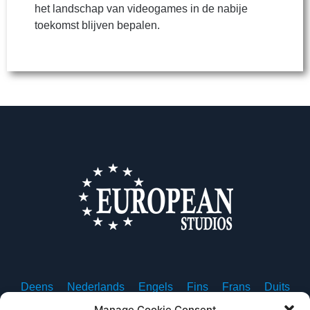
het landschap van videogames in de nabije
toekomst blijven bepalen.
Deens
Nederlands
Engels
Fins
Frans
Duits
Ijslands
Italiaans
Noors
Pools
Portugees
Manage Cookie Consent