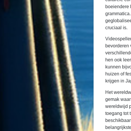
boeiendere 
grammatica. 
geglobalisee
cruciaal is.
Videospellen
bevorderen v
verschillend
hen ook leert
kunnen bijvo
huizen of fes
krijgen in J
Het wereldw
gemak waarm
wereldwijd p
toegang tot 
beschikbaar 
belangrijkst