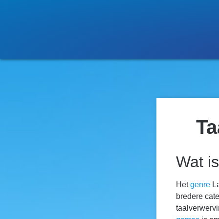
Ta
Wat i
Het
genre
La
bredere cate
taalverwerv