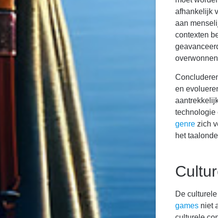
afhankelijk 
aan menseli
contexten b
geavanceerd
overwonnen
Concluderend
en evoluer
aantrekkeli
technologie
genre
zich v
het taalonde
Cultur
De culturele
games
niet 
culturele co