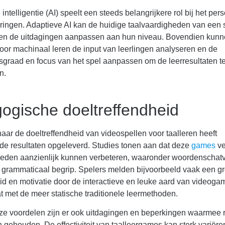
intelligentie (AI) speelt een steeds belangrijkere rol bij het per
ringen. Adaptieve AI kan de huidige taalvaardigheden van een 
en de uitdagingen aanpassen aan hun niveau. Bovendien kun
oor machinaal leren de input van leerlingen analyseren en de
sgraad en focus van het spel aanpassen om de leerresultaten t
n.
ogische doeltreffendheid
ar de doeltreffendheid van videospellen voor taalleren heeft
de resultaten opgeleverd. Studies tonen aan dat deze
games
ve
heden aanzienlijk kunnen verbeteren, waaronder woordenschat
n grammaticaal begrip. Spelers melden bijvoorbeeld vaak een gr
d en motivatie door de interactieve en leuke aard van videogam
at met de meer statische traditionele leermethoden.
e voordelen zijn er ook uitdagingen en beperkingen waarmee 
gehouden. De effectiviteit van taalleergames kan sterk variëre