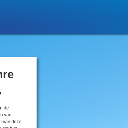
nre
?
en de
en van
el van deze