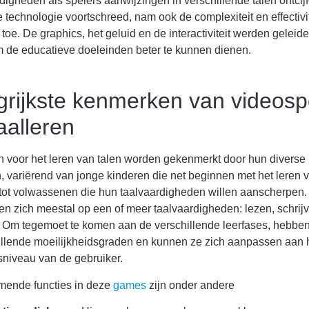
digheden als spelers aanwijzingen in verschillende talen ontcij
technologie voortschreed, nam ook de complexiteit en effectivi
toe. De graphics, het geluid en de interactiviteit werden geleide
m de educatieve doeleinden beter te kunnen dienen.
grijkste kenmerken van videosp
aalleren
n voor het leren van talen worden gekenmerkt door hun diverse
 variërend van jonge kinderen die net beginnen met het leren 
 tot volwassenen die hun taalvaardigheden willen aanscherpen
ten zich meestal op een of meer taalvaardigheden: lezen, schrij
n. Om tegemoet te komen aan de verschillende leerfases, hebben
illende moeilijkheidsgraden en kunnen ze zich aanpassen aan 
sniveau van de gebruiker.
mende functies in deze
games
zijn onder andere