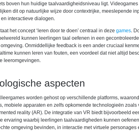
ets boven hun huidige taalvaardigheidsniveau ligt. Videogames
jken dit op natuurlijke wijze door contextrijke, meeslepende in
 en interactieve dialogen.
aat het concept ‘leren door te doen’ centraal in deze
games
. D
pelwereld kunnen leerlingen taal oefenen in een gecontroleerd
omgeving. Onmiddellijke feedback is een ander cruciaal kenme
ealtime kunnen leren van fouten, een voordeel dat niet altijd bes
ele leeromgevingen.
ologische aspecten
lleergames worden gehost op verschillende platforms, waarond
, mobiele apparaten en zelfs opkomende technologieën zoals vi
ented reality (AR). De integratie van VR biedt bijvoorbeeld ee
 ervaring waarbij leerlingen taalvaardigheden kunnen oefenen
echte omgeving bevinden, in interactie met virtuele personages 