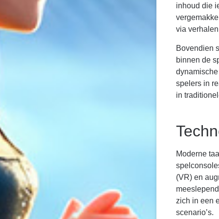
inhoud die i
vergemakkeli
via verhalen
Bovendien st
binnen de s
dynamische 
spelers in r
in tradition
Techn
Moderne taa
spelconsoles
(VR) en augm
meeslepende
zich in een 
scenario’s.