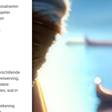
sonaliseren
speler
nen
e
rschillende
verwerving,
otere
es, wat in
rekening
n,