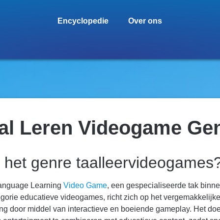
Encyclopedie
Over ons
al Leren Videogame Ge
s het genre taalleervideogames
nguage Learning
Video Game
, een gespecialiseerde tak binn
gorie educatieve videogames, richt zich op het vergemakkelijk
ing door middel van interactieve en boeiende gameplay. Het do