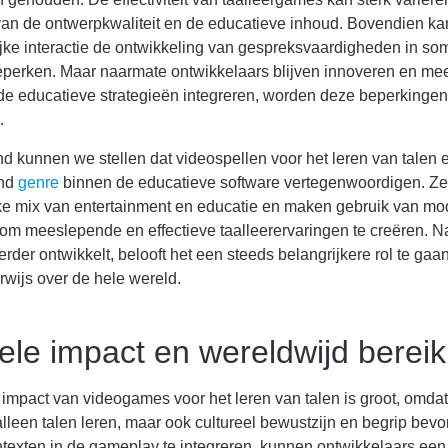
van de ontwerpkwaliteit en de educatieve inhoud. Bovendien ka
jke interactie de ontwikkeling van gespreksvaardigheden in s
eperken. Maar naarmate ontwikkelaars blijven innoveren en me
e educatieve strategieën integreren, worden deze beperkingen 
.
 kunnen we stellen dat videospellen voor het leren van talen 
end
genre
binnen de educatieve software vertegenwoordigen. Z
jke mix van entertainment en educatie en maken gebruik van m
 om meeslepende en effectieve taalleerervaringen te creëren. N
erder ontwikkelt, belooft het een steeds belangrijkere rol te gaa
rwijs over de hele wereld.
ele impact en wereldwijd bereik
 impact van videogames voor het leren van talen is groot, omda
alleen talen leren, maar ook cultureel bewustzijn en begrip bev
ntexten in de gameplay te integreren, kunnen ontwikkelaars een 