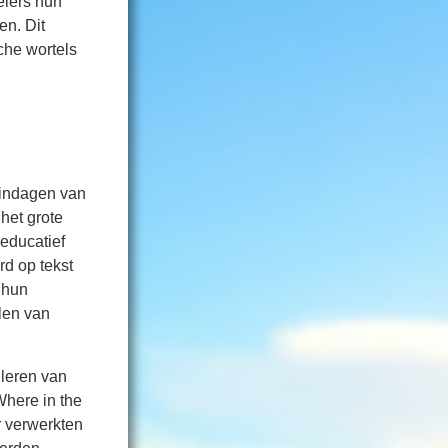
elers hun
en. Dit
sche wortels
egindagen van
het grote
educatief
rd op tekst
 hun
len van
 leren van
Where in the
r verwerkten