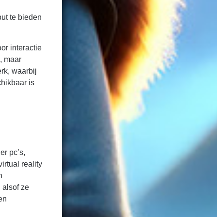
put te bieden
oor interactie
e, maar
rk, waarbij
chikbaar is
er pc’s,
rtual reality
n
 alsof ze
en