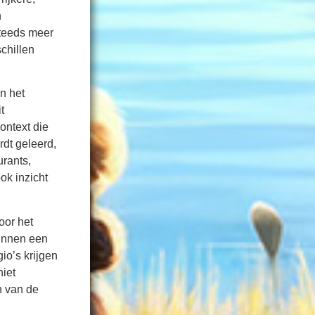
n
steeds meer
chillen
n het
t
ontext die
dt geleerd,
urants,
ook inzicht
oor het
kunnen een
io’s krijgen
niet
n van de