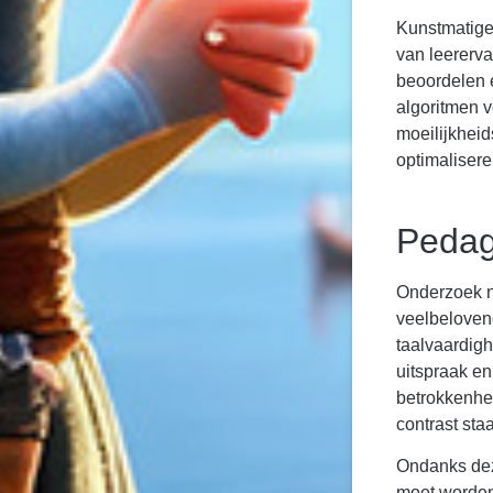
Kunstmatige 
van leererva
beoordelen 
algoritmen v
moeilijkheid
optimalisere
Pedag
Onderzoek na
veelbeloven
taalvaardig
uitspraak e
betrokkenhei
contrast sta
Ondanks dez
moet worden 