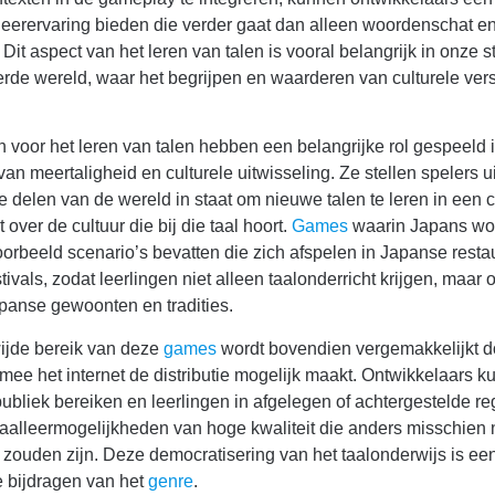
leerervaring bieden die verder gaat dan alleen woordenschat e
Dit aspect van het leren van talen is vooral belangrijk in onze 
rde wereld, waar het begrijpen en waarderen van culturele vers
 voor het leren van talen hebben een belangrijke rol gespeeld i
an meertaligheid en culturele uitwisseling. Ze stellen spelers ui
e delen van de wereld in staat om nieuwe talen te leren in een c
 over de cultuur die bij die taal hoort.
Games
waarin Japans wor
orbeeld scenario’s bevatten die zich afspelen in Japanse resta
tivals, zodat leerlingen niet alleen taalonderricht krijgen, maar 
apanse gewoonten en tradities.
ijde bereik van deze
games
wordt bovendien vergemakkelijkt d
ee het internet de distributie mogelijk maakt. Ontwikkelaars 
ubliek bereiken en leerlingen in afgelegen of achtergestelde reg
taalleermogelijkheden van hoge kwaliteit die anders misschien 
zouden zijn. Deze democratisering van het taalonderwijs is ee
e bijdragen van het
genre
.