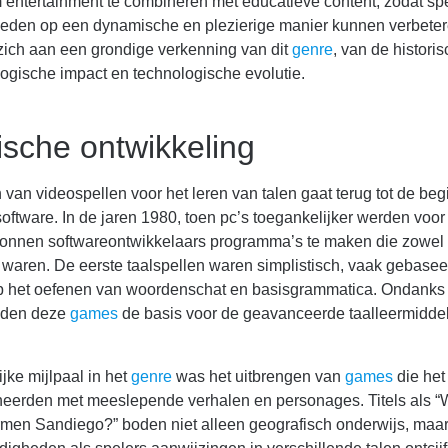
 entertainment te combineren met educatieve content, zodat sp
heden op een dynamische en plezierige manier kunnen verbeter
t zich aan een grondige verkenning van dit
genre
, van de histori
ogische impact en technologische evolutie.
ische ontwikkeling
 van videospellen voor het leren van talen gaat terug tot de b
oftware. In de jaren 1980, toen pc’s toegankelijker werden voor 
gonnen softwareontwikkelaars programma’s te maken die zowel 
waren. De eerste taalspellen waren simplistisch, vaak gebasee
op het oefenen van woordenschat en basisgrammatica. Ondanks
gden deze
games
de basis voor de geavanceerde taalleermidde
jke mijlpaal in het
genre
was het uitbrengen van
games
die het
neerden met meeslepende verhalen en personages. Titels als “
rmen Sandiego?” boden niet alleen geografisch onderwijs, maa