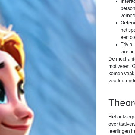
Intera
person
verbet
Oefen
het sp
een co
Trivia
zinsbo
De mechanic
motiveren. 
komen vaak v
voortdurend
Theor
Het ontwerp 
over taalver
leerlingen h