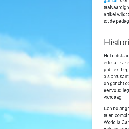
games
is om
taalvaardig
artikel wijd
tot de pedag
Histor
Het ontstaan
educatieve s
publiek, be
als amusant 
en gericht 
eenvoud le
vandaag.
Een belangri
talen combi
World is Ca