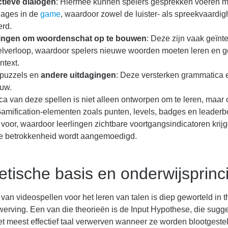
ctieve dialogen
: Hiermee kunnen spelers gesprekken voeren m
ages in de
game
, waardoor zowel de luister- als spreekvaardig
erd.
ingen om woordenschat op te bouwen
: Deze zijn vaak geïnt
elverloop, waardoor spelers nieuwe woorden moeten leren en g
ntext.
, puzzels en
andere uitdagingen
: Deze versterken grammatica 
uw.
a van deze spellen is niet alleen ontworpen om te leren, maar 
Gamification-elementen zoals punten, levels, badges en leader
oor, waardoor leerlingen zichtbare voortgangsindicatoren krij
e betrokkenheid wordt aangemoedigd.
etische basis en onderwijsprinc
van videospellen voor het leren van talen is diep geworteld in 
werving. Een van die theorieën is de Input Hypothese, die sugge
et meest effectief taal verwerven wanneer ze worden blootgeste