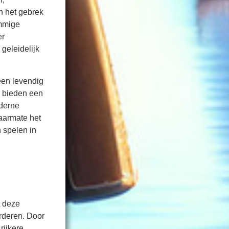
n het gebrek
ommige
er
geleidelijk
een levendig
e bieden een
oderne
aarmate het
n spelen in
t deze
orderen. Door
rijkere,