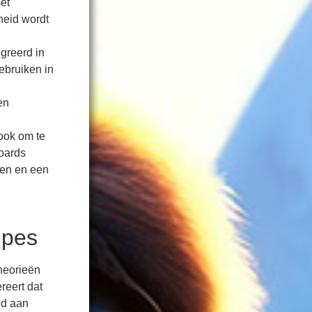
et
heid wordt
egreerd in
ebruiken in
en
ook om te
boards
gen en een
ipes
theorieën
reert dat
ld aan