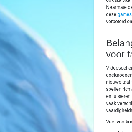
ook taalvaar
Naarmate de 
deze
games
verbeterd o
Belan
voor t
Videospelle
doelgroepen,
nieuwe taal
spellen rich
en luistere
vaak versch
vaardigheid
Veel voorko