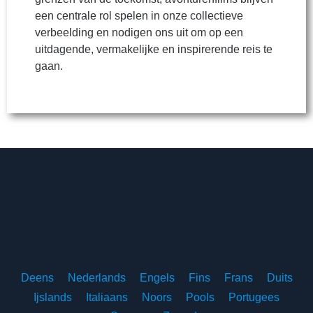
een centrale rol spelen in onze collectieve
verbeelding en nodigen ons uit om op een
uitdagende, vermakelijke en inspirerende reis te
gaan.
Deens
Nederlands
Engels
Fins
Frans
Duits
Ijslands
Italiaans
Noors
Pools
Portugees