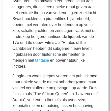
Avonturenfilms omvatten een breed scala aan
subgenres, die elk een unieke draai geven aan
het centrale thema van verkenning en zoektocht.
Swashbucklers en piratenfilms bijvoorbeeld,
boeien met verhalen over heldendom op volle
zee, schattenjachten en zeeslagen, vaak met de
nadruk op het geromantiseerde tijdperk van de
17e en 18e eeuw. Films als “Pirates of the
Caribbean” hebben dit subgenre nieuw leven
ingeblazen door historische elementen te
mengen met
fantasie
en bovennatuurlijke
intriges.
Jungle- en woestijnepos voeren het publiek mee
naar enkele van de meest onherbergzame maar
visueel verbluffende omgevingen op aarde. Deze
films, zoals “The African Queen” en “Lawrence of
Arabia”, verkennen thema’s als overleven,
kolonialisme en de botsing tussen beschaving